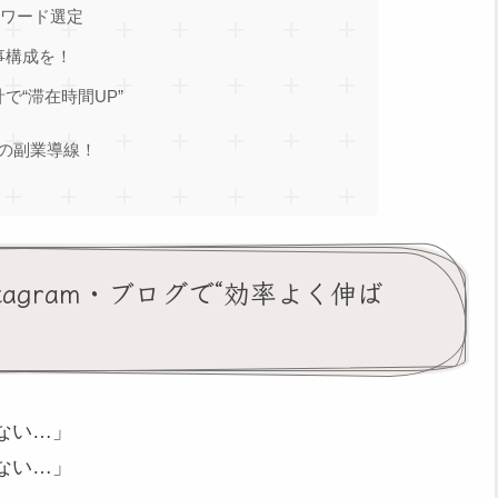
キーワード選定
事構成を！
で“滞在時間UP”
強の副業導線！
tagram・ブログで“効率よく伸ば
ない…」
ない…」