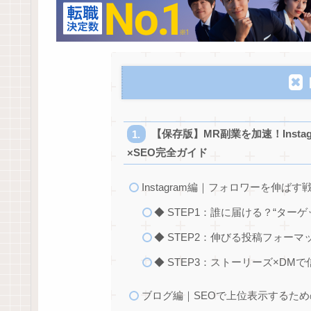
【保存版】MR副業を加速！Inst
×SEO完全ガイド
Instagram編｜フォロワーを伸
◆ STEP1：誰に届ける？“ター
◆ STEP2：伸びる投稿フォー
◆ STEP3：ストーリーズ×DM
ブログ編｜SEOで上位表示するため