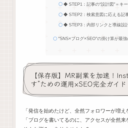
◆ STEP1：記事の“設計図”＝
◆ STEP2：検索意図に応える記
◆ STEP3：内部リンクと導線設計
“SNS×ブログ×SEO”の掛け算が最
【保存版】MR副業を加速！Ins
す”ための運用×SEO完全ガイド
「発信を始めたけど、全然フォロワーが増え
「ブログを書いてるのに、アクセスが全然来