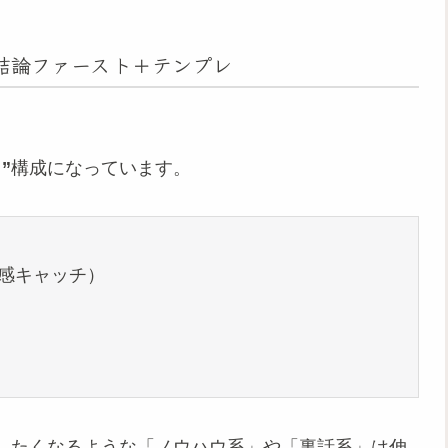
＝結論ファースト＋テンプレ
。
”
構成になっています。
感キャッチ）

したくなるような「ノウハウ系」や「裏話系」は伸