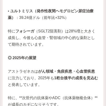
•
ユルトミリス（発作性夜間ヘモグロビン尿症治療
薬）
：39.24億ドル（前年比+32%）
特に
フォシーガ
（SGLT2阻害剤）は28%増と大きく
成長し、今後も心血管・腎領域の中心的な薬剤とし
て期待されています。
◎ 2025年の展望
アストラゼネカは
がん領域・免疫疾患・心血管疾患
に注力しており、2025年も
1桁台後半の成長を見込む
と発表しています。
特に、**次世代の抗体薬やADC（抗体薬物複合体）**
が成長のカギになりそうです。