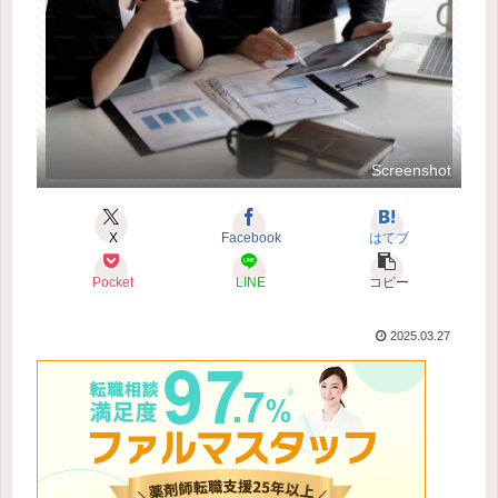
Screenshot
X
Facebook
はてブ
Pocket
LINE
コピー
2025.03.27