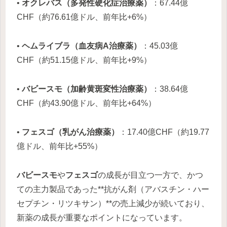
•
オクレバス（多発性硬化症治療薬）
：67.44億
CHF（約76.61億ドル、前年比+6%）
•
ヘムライブラ（血友病A治療薬）
：45.03億
CHF（約51.15億ドル、前年比+9%）
•
バビースモ（加齢黄斑変性治療薬）
：38.64億
CHF（約43.90億ドル、前年比+64%）
•
フェスゴ（乳がん治療薬）
：17.40億CHF（約19.77
億ドル、前年比+55%）
バビースモ
や
フェスゴ
の成長が目立つ一方で、かつ
ての主力製品であった**抗がん剤（アバスチン・ハー
セプチン・リツキサン）**の売上減少が続いており、
新薬の成長が重要なポイントになっています。