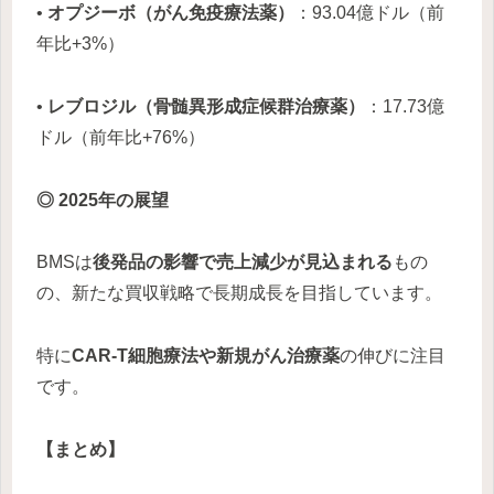
•
オプジーボ（がん免疫療法薬）
：93.04億ドル（前
年比+3%）
•
レブロジル（骨髄異形成症候群治療薬）
：17.73億
ドル（前年比+76%）
◎ 2025年の展望
BMSは
後発品の影響で売上減少が見込まれる
もの
の、新たな買収戦略で長期成長を目指しています。
特に
CAR-T細胞療法や新規がん治療薬
の伸びに注目
です。
【まとめ】