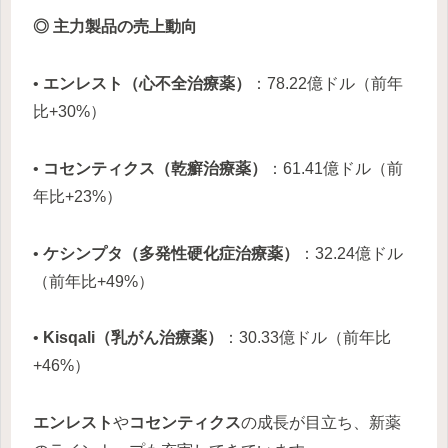
◎ 主力製品の売上動向
•
エンレスト（心不全治療薬）
：78.22億ドル（前年
比+30%）
•
コセンティクス（乾癬治療薬）
：61.41億ドル（前
年比+23%）
•
ケシンプタ（多発性硬化症治療薬）
：32.24億ドル
（前年比+49%）
•
Kisqali（乳がん治療薬）
：30.33億ドル（前年比
+46%）
エンレスト
や
コセンティクス
の成長が目立ち、新薬