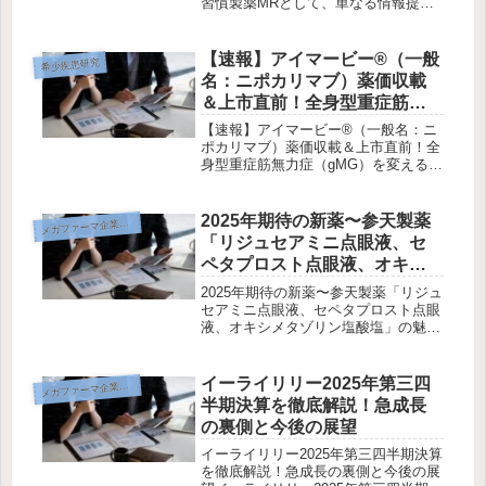
習慣製薬MRとして、単なる情報提供
ではなく“人として信頼されるMR”にな
ることが、医師との継続的な関係構築
と成果につながります。本記事では、
【速報】アイマービー®（一般
希少疾患研究
明日から実践できるコミュニケーシ...
名：ニポカリマブ）薬価収載
＆上市直前！全身型重症筋無
力症（gMG）を変えるFcRn阻
【速報】アイマービー®（一般名：ニ
害抗体をMR視点で徹底解説
ポカリマブ）薬価収載＆上市直前！全
身型重症筋無力症（gMG）を変える
FcRn阻害抗体をMR視点で徹底解説執
筆：バイオベンチャーMRかいり｜カ
テゴリ：希少疾患／神経内科MR／転
2025年期待の新薬〜参天製薬
メ
ガファーマ企業研究
職ガイド冒頭メッセージ：全身型重...
「リジュセアミニ点眼液、セ
ペタプロスト点眼液、オキシ
メタゾリン塩酸塩」の魅力と
2025年期待の新薬〜参天製薬「リジュ
MRのやりがい〜
セアミニ点眼液、セペタプロスト点眼
液、オキシメタゾリン塩酸塩」の魅力
とMRのやりがい〜こんにちは！「バ
イオベンチャーMRかいりの製薬キャ
リアブログ」にようこそ。今回は、眼
イーライリリー2025年第三四
メ
ガファーマ企業研究
科領域で圧倒的な地位を築く参天製...
半期決算を徹底解説！急成長
の裏側と今後の展望
イーライリリー2025年第三四半期決算
を徹底解説！急成長の裏側と今後の展