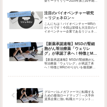
望イーライリリー2025年第三四半期決
算を徹底解説！急成長の裏側と今後の
展望世界で最も勢いのある製薬企業。
2025年Q3決算でイーライリリーは、
注目のバイオベンチャー研究
イオベンチャー企業研究
バ
肥満・糖尿病領域を中心...
～リジェネロン～
こんにちは！バイオベンチャーMRの
かいりです！今回は皆様も大注目のバ
イオベンチャー企業であるリジェネロ
ン社について企業研究を行っていきま
す！ここ数年の国内での組織立ち上げ
では募集人数の多さや待遇の高さにつ
【新薬承認速報】MSDの腎細
メ
ガファーマ企業研究
いても多くの注目を浴びた企業です。
胞がん等治療薬「ウェリレ
主...
グ」が承認了承へ！特徴とMR
のやりがいを徹底解説！
【新薬承認速報】MSDの腎細胞がん
等治療薬「ウェリレグ」が承認了承
へ！特徴とMRのやりがいを徹底解
説！2024年、MSDが開発した画期的
なHIF-2α阻害剤「ウェリレグ錠
40mg（一般名：ベルズチファン）」
が日本で新たに承認されました。腎
細...
グローバルメガファーマに転職する
ための最強ロードマップ！—大手外
資系企業に強い転職エージェント＆
リファラル活用法—