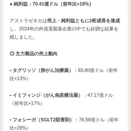
● 純利益：70.41億ドル［前年比+18%］
アストラゼネカは
売上・純利益ともに2桁成長を達成
し、2024年の外資系製薬企業の中でも好調な結果を
残しました。
◎ 主力製品の売上動向
•
タグリッソ（肺がん治療薬）
：65.80億ドル（前年
比+13%）
•
イミフィンジ（がん免疫療法薬）
：47.17億ドル
（前年比+17%）
•
フォシーガ（SGLT2阻害剤）
：76.56億ドル（前年
比+28%）