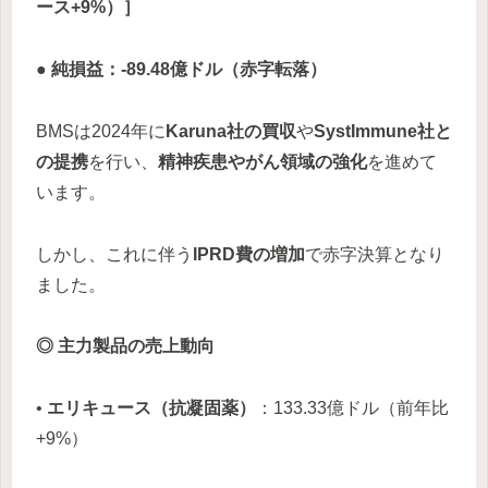
ース+9%）］
● 純損益：-89.48億ドル（赤字転落）
BMSは2024年に
Karuna社の買収
や
SystImmune社と
の提携
を行い、
精神疾患やがん領域の強化
を進めて
います。
しかし、これに伴う
IPRD費の増加
で赤字決算となり
ました。
◎ 主力製品の売上動向
•
エリキュース（抗凝固薬）
：133.33億ドル（前年比
+9%）