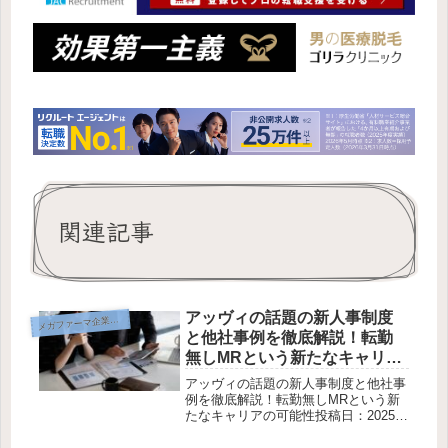
関連記事
アッヴィの話題の新人事制度
メ
ガファーマ企業研究
と他社事例を徹底解説！転勤
無しMRという新たなキャリア
の可能性
アッヴィの話題の新人事制度と他社事
例を徹底解説！転勤無しMRという新
たなキャリアの可能性投稿日：2025年
11月4日 ｜ 執筆：バイオベンチャ
ーMRかいり◆ なぜ製薬企業のMRは