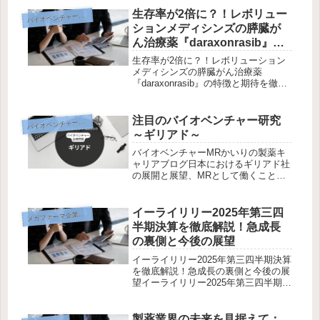
異動が多いのか？医薬品業界における
生存率が2倍に？！レボリュー
イオベンチャー企業研究
バ
MR（Medical Rep...
ションメディシンズの膵臓が
ん治療薬『daraxonrasib』の
特徴と期待を徹底解説！
生存率が2倍に？！レボリューション
メディシンズの膵臓がん治療薬
『daraxonrasib』の特徴と期待を徹底
解説！2026年4月、膵臓がん治療の歴
史を大きく塗り替える可能性を秘めた
驚くべきニュースが飛び込んできまし
注目のバイオベンチャー研究
イオベンチャー企業研究
バ
た。米国のバイオ製薬企業レ...
～ギリアド～
バイオベンチャーMRかいりの製薬キ
ャリアブログ日本におけるギリアド社
の展開と展望、MRとして働くことの
魅力こんにちは、かいりです！今回の
テーマは「ギリアド社」。感染症やが
ん治療薬の分野で世界をリードするギ
イーライリリー2025年第三四
メ
ガファーマ企業研究
リアド社の日本市場への取り組みと、
半期決算を徹底解説！急成長
M...
の裏側と今後の展望
イーライリリー2025年第三四半期決算
を徹底解説！急成長の裏側と今後の展
望イーライリリー2025年第三四半期決
算を徹底解説！急成長の裏側と今後の
展望世界で最も勢いのある製薬企業。
2025年Q3決算でイーライリリーは、
製薬業界の未来を見据えて：