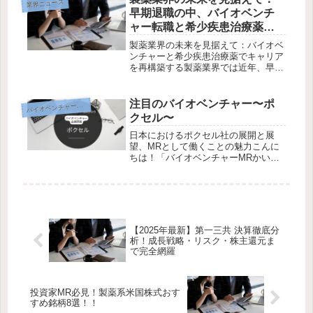
業界ニュース
肥満・糖尿病領域を中心...
早期退職の中、バイオベンチ
ャー転職と希少疾患治療薬で
キャリアを再構築する
製薬業界の未来を見据えて：バイオベ
ンチャーと希少疾患治療薬でキャリア
を再構築する製薬業界では近年、早期
退職やMRの削減が進み、将来への不
安を抱くMRが増えています。これら
の変化は、医療のデジタル化や営業ス
注目のバイオベンチャー〜ポ
イオベンチャー企業研究
バ
タイルの変化が背景にありますが、業
クセル〜
界...
日本におけるポクセル社の展開と展
望、MRとして働くことの魅力こんに
ちは！「バイオベンチャーMRかいり
の製薬キャリアブログ」へようこそ。
本日は、フランスを拠点に成長を続け
るバイオテクノロジー企業「ポクセル
社」についてご紹介します。ポクセル
社は...
【2025年最新】第一三共 決算徹底分
析！成長戦略・リスク・株主還元ま
で完全網羅
投資家MR必見！製薬系米国株式おす
すめ銘柄8選！！