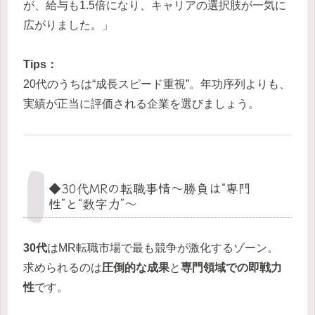
が、給与も1.5倍になり、キャリアの選択肢が一気に
広がりました。」
Tips：
20代のうちは“成長スピード重視”。年功序列よりも、
実績が正当に評価される企業を選びましょう。
◆30代MRの転職事情〜勝負は“専門
性”と“数字力”〜
30代
はMR転職市場で最も競争が激化するゾーン。
求められるのは
圧倒的な成果
と
専門領域での即戦力
性
です。