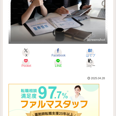
Screenshot
X
Facebook
はてブ
Pocket
LINE
コピー
2025.04.28