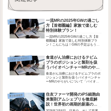
一流MRの2025年GWの過ごし
雑記
方【首都圏編】家族で楽しむ
特別体験プラン！
一流MRの2025年GWの過ごし方【首
都圏編】家族で楽しむ特別体験プラ
ン！こんにちは！GWの予定はもう立
てていますか？2025年のGW、首都圏
には一流MRにぴったりの家族向けス
ポットが満載！今回は、東京ディズニ
食道がん治療におけるテビム
イオベンチャー企業研究
バ
ーリゾートを中心に、インドア・...
ブラのポジションと製剤を扱
うバイオベンチャーMRのやり
がいについて
食道がん治療におけるテビムブラのポ
ジションと製剤を扱うバイオベンチャ
ーMRのやりがいについて「バイオベ
ンチャーMRかいりの製薬キャリアブ
ログ」では、製薬業界のニュースや
MRの働き方、転職に関する情報を発
住友ファーマ開発のiPS細胞由
希少疾患研究
信しています。今回は、食道がん治療
来製剤アムシェプリを徹底解
にお...
説！世界初の画期的新薬の特
徴とリアルについて解説
2026年3月6日、日本の、そして世界