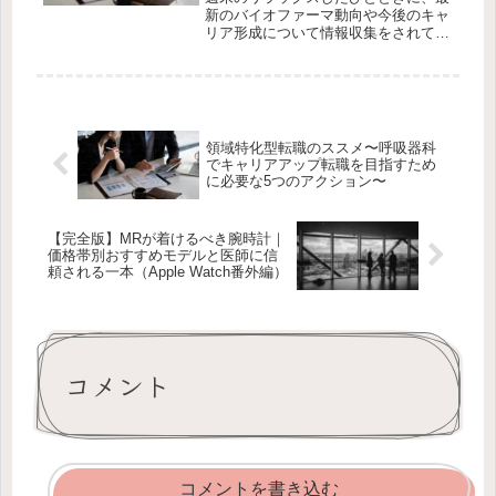
大の可能性を考察！
新のバイオファーマ動向や今後のキャ
リア形成について情報収集をされてい
るMRの皆様、いかがお過ごしでしょ
うか。本日は、製薬業界、とりわけ希
少疾患領域のMRの間で現在『最もホ
ットな企業の一つ』として注目を集め
て...
領域特化型転職のススメ〜呼吸器科
でキャリアアップ転職を目指すため
に必要な5つのアクション〜
【完全版】MRが着けるべき腕時計｜
価格帯別おすすめモデルと医師に信
頼される一本（Apple Watch番外編）
コメント
コメントを書き込む