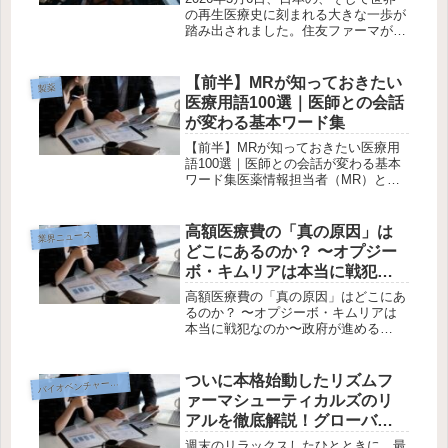
の再生医療史に刻まれる大きな一歩が
踏み出されました。住友ファーマが開
発を進めてきたiPS細胞由来のパーキ
ンソン病治療製品『アムシェプリ®』
（一般名：ラグネプロセル）が、つい
【前半】MRが知っておきたい
製薬
に国内での製造販売承認を取得し...
医療用語100選｜医師との会話
が変わる基本ワード集
【前半】MRが知っておきたい医療用
語100選｜医師との会話が変わる基本
ワード集医薬情報担当者（MR）とし
て、医師・薬剤師と信頼関係を築くた
めには、疾患や薬剤の基本用語の理解
が不可欠です。本記事では、現場で
高額医療費の「真の原因」は
業界ニュース
「これだけは知っておきたい」医療用
どこにあるのか？ 〜オプジー
語...
ボ・キムリアは本当に戦犯な
のか〜
高額医療費の「真の原因」はどこにあ
るのか？ 〜オプジーボ・キムリアは
本当に戦犯なのか〜政府が進める
**「高額療養費制度の自己負担引き上
げ」**に関して、石破首相（仮）が
「オプジーボ」や「キムリア」を例に
ついに本格始動したリズムフ
イオベンチャー企業研究
バ
挙げ、医療財政の圧迫を指摘しまし
ァーマシューティカルズのリ
た。し...
アルを徹底解説！グローバル
での試験結果や更なる組織拡
週末のリラックスしたひとときに、最