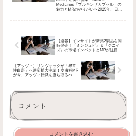
Medicines「ブルキンザカプセル」の
魅力とMRのやりがい〜2025年、日本
市場に参入する中国発のバイオテッ
ク、BeOne Medicines（旧ベイジー
ン）は、グローバル市場で注目を集め
る製薬企業です...
【速報】インサイトが新薬2製品を同
時発売！『ミンジュビ』＆『ジニイ
ズ』の市場インパクトとMRが注目す
べきポイント
【アッヴィ】リンヴォックが「尋常
性白斑」へ適応拡大申請！皮膚科MR
が今、アッヴィ転職を勝ち取るべき“3
つの理由”
コメント
コメントを書き込む