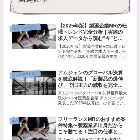
【2025年版】製薬企業MRの転
イオベンチャー転職戦略
バ
職トレンド完全分析｜実際の
求人データから読む“今”と
2026年の展望
【2025年版】製薬企業MRの転職トレ
ンド完全分析｜実際の求人データから
読む“今”と2026年の展望最終更新：
2025年10月25日｜出典：Answers・
doda・JAC Recruitmentほか2025年の
製薬業界は再編と新薬ラッシュ...
アムジェンのグローバル決算
メ
ガファーマ企業研究
を徹底解説！「新製品の爆伸
び」で旧主力の減収を完全吸
収する最強バイオ企業
アムジェンのグローバル決算世界最大
級のバイオ医薬品企業 アムジェンが
発表した2025年決算は、ひと言でいえ
ば 「世代交代に成功した教科書的な
好決算」でした。旧主力の落ち込み
を、新製品の急成長複数のブロックバ
フリーランスMRのおすすめ案
雑記
スター化厚いパイプライン投資で完
件特集〜製薬業界出身だから
全...
こそ勝てる！注目の仕事と獲
得法〜
フリーランスMRのおすすめ案件特