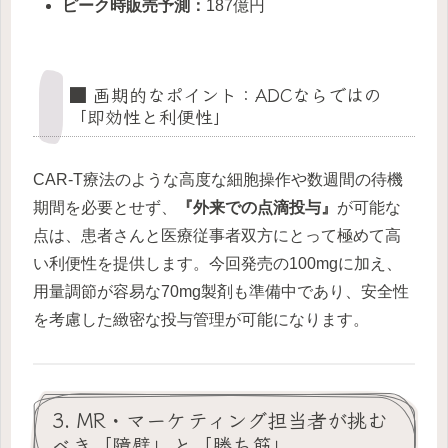
ピーク時販売予測：
187億円
■ 画期的なポイント：ADCならではの
「即効性と利便性」
CAR-T療法のような高度な細胞操作や数週間の待機
期間を必要とせず、
『外来での点滴投与』
が可能な
点は、患者さんと医療従事者双方にとって極めて高
い利便性を提供します。今回発売の100mgに加え、
用量調節が容易な70mg製剤も準備中であり、安全性
を考慮した緻密な投与管理が可能になります。
3. MR・マーケティング担当者が挑む
べき「障壁」と「勝ち筋」