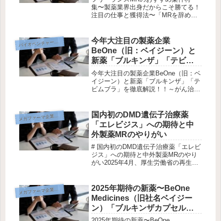
集〜製薬業界出身だからこそ勝てる！
注目の仕事と獲得法〜「MRを辞めた
ら、次はどうやって稼げばいいの？」
そんな疑問を持つ方に朗報です。実
は、フリーランスMRにピッタリの仕
今年大注目の製薬企業
イオベンチャー企業研究
バ
事は、今の医療・製薬業界にたくさん
BeOne（旧：ベイジーン）と
眠って...
新薬「ブルキンザ」「テビム
ブラ」を徹底解説！！
今年大注目の製薬企業BeOne（旧：ベ
イジーン）と新薬「ブルキンザ」「テ
ビムブラ」を徹底解説！！～がん治療
の最前線とMRとして働く魅力～はじ
めに2025年、がん治療の分野で急成長
を遂げているグローバルバイオ医薬品
国内初のDMD遺伝子治療薬
メ
ガファーマ企業研究
企業「BeOne（旧ベイジー...
「エレビジス」への期待と中
外製薬MRのやりがい
# 国内初のDMD遺伝子治療薬「エレビ
ジス」への期待と中外製薬MRのやり
がい2025年4月、厚生労働省の再生医
療等製品部会において、中外製薬の遺
伝子治療薬「エレビジス
（Elevidys）」が条件および期限付で
2025年期待の新薬〜BeOne
メ
ガファーマ企業研究
承認される見込みとなりました。こ...
Medicines（旧社名ベイジー
ン）「ブルキンザカプセル」
の魅力とMRのやりがい〜
2025年期待の新薬〜BeOne