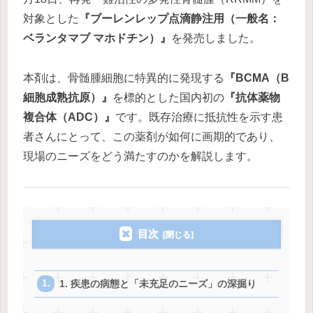
対象とした
『ブーレンレップ点滴静注用（一般名：
ベランタマブ マホドチン）』
を発売しました。
本剤は、骨髄腫細胞に特異的に発現する
『BCMA（B
細胞成熟抗原）』
を標的とした国内初の
『抗体薬物
複合体（ADC）』
です。既存治療に抵抗性を示す患
者さんにとって、この薬剤が如何に画期的であり、
現場のニーズをどう満たすのかを解説します。
目次
1. 疾患の病態と「未充足のニーズ」の深掘り