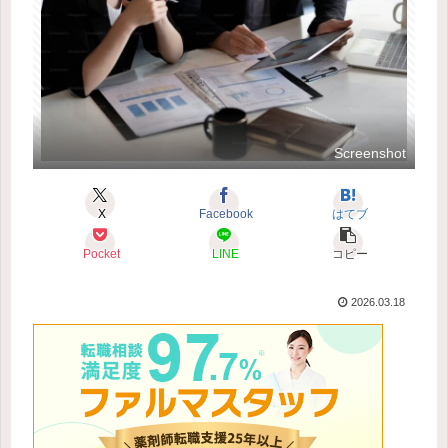
Screenshot
X
Facebook
はてブ
Pocket
LINE
コピー
2026.03.18