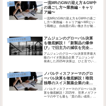
クOD錠75mg（一般名：リメゲパント
一流MRのGWの迎え方＆GW中
雑記
硫酸塩水和物）」 を国内...
の過ごし方〜業務編・キャリ
ア編〜
一流MRのGWの迎え方＆GW中の過ご
し方〜業務編・キャリア編〜MRとい
う職種は、自由度の高い働き方が魅力
のひとつ。普段から裁量をもってスケ
ジューリングを行い、医療関係者との
信頼構築に努める一流MRにとって、
アムジェンのグローバル決算
メ
ガファーマ企業研究
ゴールデンウィーク（GW）はただ
を徹底解説！「新製品の爆伸
の...
び」で旧主力の減収を完全吸
収する最強バイオ企業
アムジェンのグローバル決算世界最大
級のバイオ医薬品企業 アムジェンが
発表した2025年決算は、ひと言でいえ
ば 「世代交代に成功した教科書的な
好決算」でした。旧主力の落ち込み
を、新製品の急成長複数のブロックバ
ノバルティスファーマのグロ
メ
ガファーマ企業研究
スター化厚いパイプライン投資で完
ーバル決算を徹底解説！唯我
全...
独尊のスイス製薬企業の未来
を考える
ノバルティスファーマのグローバル決
算を徹底解説！2025年、世界メガファ
ーマの中でも最も「質の高い成長」を
実現した企業の一つがノバルティスで
す。 売上は堅調、そして何より注目