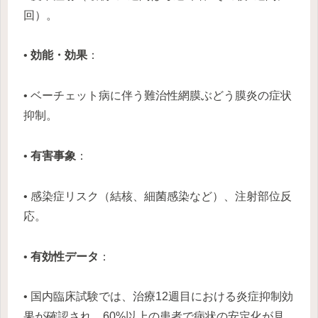
回）。
•
効能・効果
：
• ベーチェット病に伴う難治性網膜ぶどう膜炎の症状
抑制。
•
有害事象
：
• 感染症リスク（結核、細菌感染など）、注射部位反
応。
•
有効性データ
：
• 国内臨床試験では、治療12週目における炎症抑制効
果が確認され、60%以上の患者で病状の安定化が見