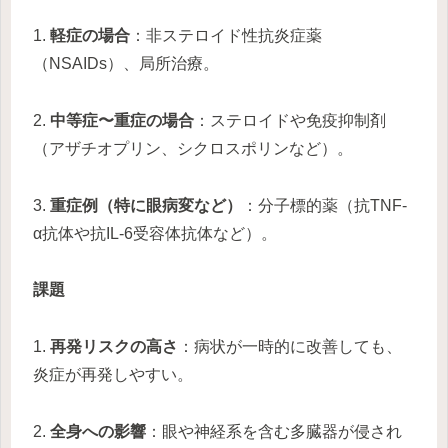
1.
軽症の場合
：非ステロイド性抗炎症薬
（NSAIDs）、局所治療。
2.
中等症〜重症の場合
：ステロイドや免疫抑制剤
（アザチオプリン、シクロスポリンなど）。
3.
重症例（特に眼病変など）
：分子標的薬（抗TNF-
α抗体や抗IL-6受容体抗体など）。
課題
1.
再発リスクの高さ
：病状が一時的に改善しても、
炎症が再発しやすい。
2.
全身への影響
：眼や神経系を含む多臓器が侵され