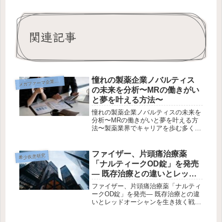
関連記事
憧れの製薬企業ノバルティス
メ
ガファーマ企業研究
の未来を分析〜MRの働きがい
と夢を叶える方法〜
憧れの製薬企業ノバルティスの未来を
分析〜MRの働きがいと夢を叶える方
法〜製薬業界でキャリアを歩む多くの
MRが憧れる企業、それがノバルティ
スです。革新的な医薬品を次々と生み
出し、グローバルに展開する同社は、
ファイザー、片頭痛治療薬
希少疾患研究
業界内外から注目を集め続けていま
「ナルティークOD錠」を発売
す。...
― 既存治療との違いとレッド
オーシャンを生き抜く戦略 ―
ファイザー、片頭痛治療薬「ナルティ
ークOD錠」を発売― 既存治療との違
いとレッドオーシャンを生き抜く戦略
―2025年12月、ファイザー株式会社
は新たな片頭痛治療薬 「ナルティー