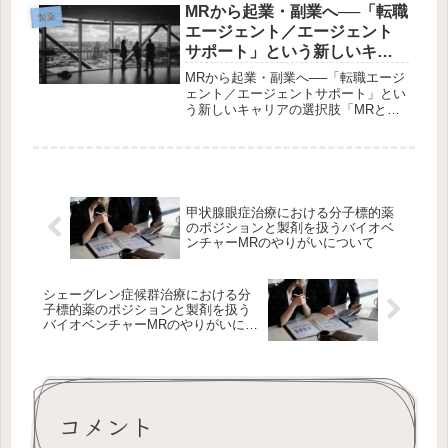
すべきは営業利益率40％超という異次
MRから起業・副業へ──「転職
製薬
元の収益構造。本記事では、グロ...
エージェント／エージェント
サポート」という新しいキャ
リアの選択肢
MRから起業・副業へ──「転職エージ
ェント／エージェントサポート」とい
う新しいキャリアの選択肢「MRとし
ての経験を活かして、もう一つの収入
源をつくりたい」「いつかは起業した
いけれど、いきなり独立は不安…」そ
んな製薬企業MRにとって、転職エ
ー...
甲状腺眼症治療における分子標的薬
のポジションと製剤を扱うバイオベ
ンチャーMRのやりがいについて
シェーグレン症候群治療における分
子標的薬のポジションと製剤を扱う
バイオベンチャーMRのやりがいにつ
いて
コメント