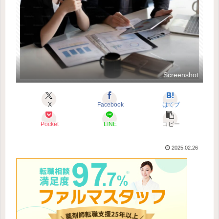
Screenshot
X
Facebook
はてブ
Pocket
LINE
コピー
2025.02.26