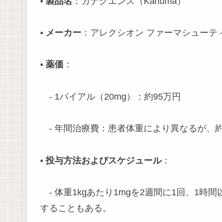
•
製品名
：カナクエンス（Kanuma）
•
メーカー
：アレクシオン ファーマシューティカルズ（A
•
薬価
：
- 1バイアル（20mg）：約95万円
- 年間治療費：患者体重により異なるが、約3,
•
投与方法およびスケジュール
：
- 体重1kgあたり1mgを2週間に1回、1
することもある。