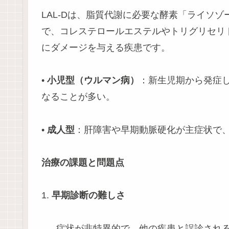
LAL-Dは、脂質代謝に必要な酵素「ライソ
で、コレステロールエステルやトリグリセリ
にダメージを与える疾患です。
•
小児型（ウルマン病）
：新生児期から発症
なることが多い。
•
成人型
：肝障害や早期動脈硬化が主症状で
治療の課題と問題点
1.
早期診断の難しさ
- 症状が非特異的で、他の疾患と誤診され