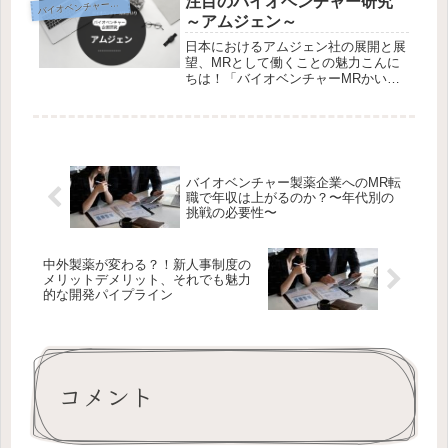
注目のバイオベンチャー研究
イオベンチャー企業研究
バ
新株式トレンドを徹底解説します。製
～アムジェン～
薬...
日本におけるアムジェン社の展開と展
望、MRとして働くことの魅力こんに
ちは！「バイオベンチャーMRかいり
の製薬キャリアブログ」にお越しいた
だきありがとうございます。本日は、
バイオ医薬品のリーディングカンパニ
ーであるアムジェン社（Amgen）に...
バイオベンチャー製薬企業へのMR転
職で年収は上がるのか？〜年代別の
挑戦の必要性〜
中外製薬が変わる？！新人事制度の
メリットデメリット、それでも魅力
的な開発パイプライン
コメント