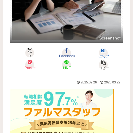
Screenshot
X
Facebook
はてブ
Pocket
LINE
コピー
2025.02.26
2025.03.22