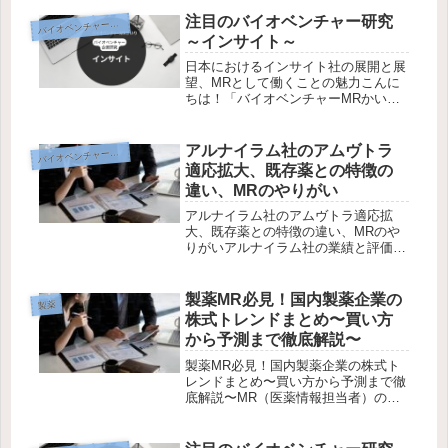
サイレチン型心アミロイドーシス
（ATTR-CM）は、近年注目を集めて
注目のバイオベンチャー研究
イオベンチャー企業研究
バ
いる希少疾患の一つです。これまで治
～インサイト～
療...
日本におけるインサイト社の展開と展
望、MRとして働くことの魅力こんに
ちは！「バイオベンチャーMRかいり
の製薬キャリアブログ」にお越しいた
だきありがとうございます。今回は、
インサイト社の日本における展開とそ
アルナイラム社のアムヴトラ
イオベンチャー企業研究
バ
の将来性、さらにMRとして働く魅力
適応拡大、既存薬との特徴の
に...
違い、MRのやりがい
アルナイラム社のアムヴトラ適応拡
大、既存薬との特徴の違い、MRのや
りがいアルナイラム社の業績と評価ア
ルナイラム社は、RNA干渉（RNAi）
技術のリーディングカンパニーとし
て、希少疾患治療薬の分野で注目を集
製薬MR必見！国内製薬企業の
製薬
めています。同社が開発したRNAi
株式トレンドまとめ〜買い方
医...
から予測まで徹底解説〜
製薬MR必見！国内製薬企業の株式ト
レンドまとめ〜買い方から予測まで徹
底解説〜MR（医薬情報担当者）の皆
さん、こんにちは！本記事では、製薬
業界の知識をフル活用して資産形成に
挑みたいあなたへ、国内製薬企業の最