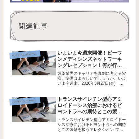
関連記事
いよいよ今週末開催！ビーワ
イオベンチャー企業研究
バ
ンメディシンズネットワーキ
ングレセプション！何が行わ
れる？ハイキャリアを目指す
製薬業界のキャリアを真剣に考える皆
オンコロジーMR以外も参加す
様、準備はよろしいでしょうか。いよ
いよ今週末、2026年3月27日(金)、み
べき理由！
なとみらいの「リストランテ アッテ
ィモ」にて、ビーワン・メディシンズ
主催のネットワーキングレセプション
トランスサイレチン型心アミ
イオベンチャー企業研究
バ
が開催されます。単なる会社説...
ロイドーシス治療におけるビ
ヨントラへの期待とこの製剤
を扱うアレクシオン ファーマ
トランスサイレチン型心アミロイドー
MRのやりがいについて
シス治療におけるビヨントラへの期待
とこの製剤を扱うアレクシオン ファ
ーマMRのやりがいについてトランス