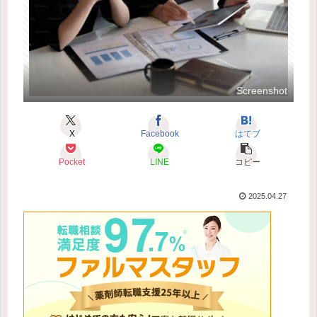
Screenshot
X
Facebook
はてブ
Pocket
LINE
コピー
2025.04.27