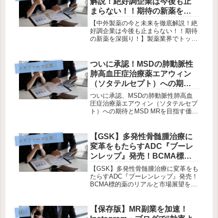
解説！絶好調企業は今後も止
まらない！！期待の新薬を深
掘り！】
【中外製薬の今と未来を徹底解説！絶
好調企業は今後も止まらない！！期待
の新薬を深掘り！】製薬業界でトップ
クラスの成長を誇る企業、中外製薬。
グローバル市場での圧倒的な存在感と
革新的な新薬の数々により、国内外の
ついに承認！MSDの肺動脈性
メ
ガファーマ企業研究
注目を集め続けています。本記事で
肺高血圧症治療薬エアウィン
は、...
（ソタテルセプト）への期待
とMSD MRを目指す価値
ついに承認、MSDの肺動脈性肺高血
圧症治療薬エアウィン（ソタテルセプ
ト）への期待とMSD MRを目指す価値
ついに承認、MSDの肺動脈性肺高血
圧症治療薬エアウィン（ソタテルセプ
ト）への期待とMSD MRを目指す価値
【GSK】多発性骨髄腫治療に
メ
ガファーマ企業研究
2025年6月、第一部会はM...
変革をもたらすADC『ブーレ
ンレップ』発売！BCMA標的
薬のリアルと市場展望を徹底
【GSK】多発性骨髄腫治療に変革をも
深掘り
たらすADC『ブーレンレップ』発売！
BCMA標的薬のリアルと市場展望を徹
底深掘り2026年3月18日、待望の国内
初となるBCMA標的ADCが登場。再
発・難治性治療のラストリゾートとな
【保存版】MR副業を加速！
雑記
り得るか？グラクソ・ス...