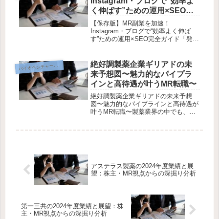
Instagram・ブログで“効率よ
く伸ばす”ための運用×SEO完
全ガイド
【保存版】MR副業を加速！
Instagram・ブログで“効率よく伸ば
す”ための運用×SEO完全ガイド「発信
を始めたけど、全然フォロワーが増え
ない…」「ブログを書いてるのに、ア
クセスが全然来ない…」そんな悩み、
絶好調製薬企業ギリアドの未
イオベンチャー企業研究
バ
ありませんか？製薬業界で働くMR...
来予想図〜魅力的なパイプラ
インと高待遇が叶うMR転職〜
絶好調製薬企業ギリアドの未来予想
図〜魅力的なパイプラインと高待遇が
叶うMR転職〜製薬業界の中でも、安
定した業績と革新的なパイプラインで
注目を集めているのがギリアド・サイ
エンシズ（Gilead Sciences）です。
特に2024年以降、その...
アステラス製薬の2024年度業績と展
望：株主・MR視点からの深掘り分析
第一三共の2024年度業績と展望：株
主・MR視点からの深掘り分析