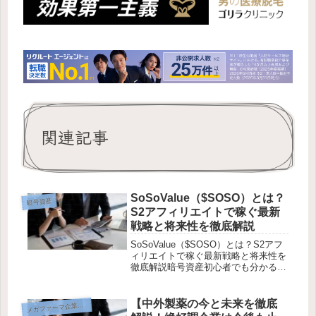
関連記事
SoSoValue（$SOSO）とは？
暗号資産
S2アフィリエイトで稼ぐ最新
戦略と将来性を徹底解説
SoSoValue（$SOSO）とは？S2アフ
ィリエイトで稼ぐ最新戦略と将来性を
徹底解説暗号資産初心者でも分かるよ
うに、特徴・報酬・買い方・将来性を
一気に解説！🎁 限定特典：登録で
10,000EXPを獲得して$SOSOエアド
【中外製薬の今と未来を徹底
メ
ガファーマ企業研究
ロップに参加しよ...