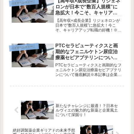
【高年収×成長企業】リジェネ
イオベンチャー企業研究
バ
の将来性、さらにMRとして働く魅力
ロンが日本で“数百人規模”に
に...
急拡大！今こそ、キャリアア
ップ転職の好機！
【高年収×成長企業】リジェネロンが
日本で“数百人規模”に急拡大！今こ
そ、キャリアアップ転職の好機！※本
ページにはプロモーションが含まれて
います。 リジェネロン日本法人が“数
百人規模”に急成長！アメリカ発のバ
PTCセラピューティクスと画
イオベンチャー企業研究
バ
イオ医薬品企業「リジェネロン」
期的なフェニルケトン尿症治
は、...
療薬セピアプテリンについて
徹底解説
PTCセラピューティクスと画期的なフ
ェニルケトン尿症治療薬セピアプテリ
ンについて徹底解説※本記事は企業公
式サイトや添付文書、治験データ等の
信頼性ある情報に基づいて執筆されて
います。◆ PTCセラピューティクス
とは？PTCセラピューティクス（...
新たなチャレンジに最適！？日本セ
ルヴィエの魅力的な新薬と企業風土
について深掘り！
絶好調製薬企業ギリアドの未来予想