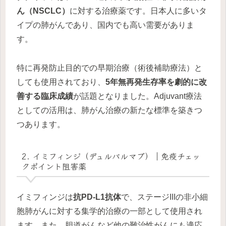
ん（NSCLC）
に対する治療薬です。日本人に多いタ
イプの肺がんであり、国内でも高い需要がありま
す。
特に再発防止目的での早期治療（術後補助療法）と
しても使用されており、
5年無再発生存率を劇的に改
善する臨床成績
が話題となりました。Adjuvant療法
としての活用は、肺がん治療の新たな標準を築きつ
つあります。
2. イミフィンジ（デュルバルマブ）｜免疫チェッ
クポイント阻害薬
イミフィンジは
抗PD-L1抗体
で、ステージIIIの非小細
胞肺がんに対する集学的治療の一部として使用され
ます。また、胆道がんなど他の難治性がんにも適応