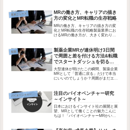
種に焦点を当てて、今こそMRを目指
すべき理由、そして内資系大手企業の
最新採用動向や高待遇、さらには内定
MRの働き方、キャリアの描き
業界ニュース
獲得に向けた具体的なアクションまで
方の変化とMR転職の生存戦略
を...
MRの働き方、キャリアの描き方の変
化とMR転職の生存戦略製薬業界にお
けるMRの働き方が、大きく変わり始
めています。日本CSO協会の発表によ
ると、協会加盟企業に所属するコント
ラクト人財の総数は4205人となり、稼
製薬企業MRが連休明け3日間
製薬
働人数としては過去最多を更新し...
で周囲と差を付ける方法&転職
でスタートダッシュを切る方
法
大型連休が明けたこの瞬間、製薬企業
MRとして「普通に戻る」だけで本当
にいいのでしょうか？周囲がまだエン
ジンのかかっていない今だからこそ、
動いた者だけが一歩先に出られる—そ
んな3日間が、いま目の前にありま
注目のバイオベンチャー研究
イオベンチャー企業研究
バ
す。この記事では、連休明けの3日間
～インサイト～
で社...
日本におけるインサイト社の展開と展
望、MRとして働くことの魅力こんに
ちは！「バイオベンチャーMRかいり
の製薬キャリアブログ」にお越しいた
だきありがとうございます。今回は、
インサイト社の日本における展開とそ