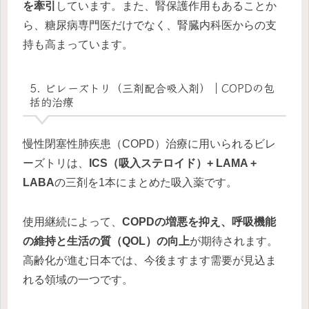
を牽引
しています。また、腎保護作用もあることか
ら、糖尿病専門医だけでなく、腎臓内科医からの支
持も高まっています。
5. ビレーズトリ（三剤配合吸入剤）｜COPDの包
括的治療
慢性閉塞性肺疾患（COPD）治療に用いられるビレ
ーズトリは、
ICS（吸入ステロイド）+ LAMA +
LABA
の三剤を1本にまとめた吸入薬です。
使用継続によって、
COPDの増悪を抑え、呼吸機能
の維持と生活の質（QOL）の向上
が期待されます。
高齢化が進む日本では、今後ますます需要が見込ま
れる領域の一つです。