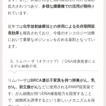
拡大されつつあり、
多様な腫瘍種での活用が期待
さ
れています。
近年では
化学放射線療法との併用による生存期間延
長効果
も報告されており、今後のオンコロジー治療
において重要なポジションを占める薬剤となってい
ます。
3. リムパーザ（オラパリブ）｜DNA修復阻害によ
るがん細胞の死
リムパーザは
BRCA遺伝子変異を持つ卵巣がん、乳
がん、前立腺がん
などに使用されるPARP阻害薬で
す。がん細胞が持つDNA修復能力を阻害すること
で、細胞死を誘導するという新しいメカニズムを採