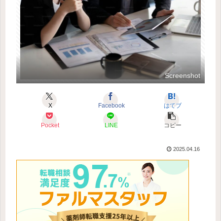
Screenshot
X
Facebook
はてブ
Pocket
LINE
コピー
2025.04.16