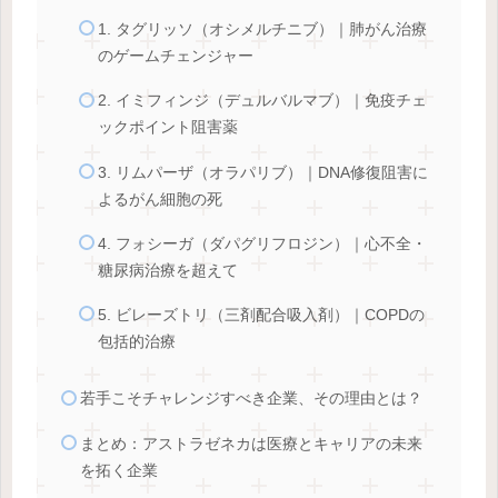
1. タグリッソ（オシメルチニブ）｜肺がん治療
のゲームチェンジャー
2. イミフィンジ（デュルバルマブ）｜免疫チェ
ックポイント阻害薬
3. リムパーザ（オラパリブ）｜DNA修復阻害に
よるがん細胞の死
4. フォシーガ（ダパグリフロジン）｜心不全・
糖尿病治療を超えて
5. ビレーズトリ（三剤配合吸入剤）｜COPDの
包括的治療
若手こそチャレンジすべき企業、その理由とは？
まとめ：アストラゼネカは医療とキャリアの未来
を拓く企業