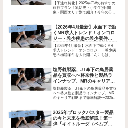
で紹介！
【子連れ特化】2025年GWのおすすめ
旅行プラン！乳幼児・小学生別×関
東・関西エリア別で紹介！今年のGW
は最大10連休！でも子連れだと遠出は
大変…というご家庭も多いはず。そこ
で今回は、乳幼児・小学生の子どもが
【2026年4月最新】水面下で動
イオベンチャー転職戦略
バ
楽しめる体験型＆リラックス旅をご...
くMR求人トレンド！オンコロ
ジー・希少疾患の希少案件を
大公開
【2026年4月最新】水面下で動くMR
求人トレンド！オンコロジー・希少疾
患の極秘案件を大公開こんにちは、バ
イオベンチャーMRの海里です。本日
は、日頃から当ブログを読んでくださ
っている皆様に、特別な情報をお届け
塩野義製薬、JT傘下の鳥居薬
製薬
します。表の求人サイトには決して...
品を買収へ〜将来性と製品ラ
インナップ、MRのキャリア戦
略まで徹底解説〜
塩野義製薬、JT傘下の鳥居薬品を買収
へ〜将来性と製品ラインナップ、MR
のキャリア戦略まで徹底解説〜2025年
5月2日、日本経済新聞は塩野義製薬が
JT傘下の鳥居薬品を買収する方針を報
じました。このニュースは、製薬業界
2025年ブロックバスター製品
メ
ガファーマ企業研究
の再編の波を象徴する重要な...
の今と未来を徹底解説！第一
弾『キイトルーダ（ペムブロ