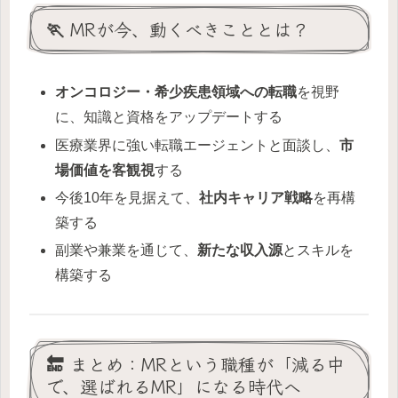
🏃 MRが今、動くべきこととは？
オンコロジー・希少疾患領域への転職
を視野
に、知識と資格をアップデートする
医療業界に強い転職エージェントと面談し、
市
場価値を客観視
する
今後10年を見据えて、
社内キャリア戦略
を再構
築する
副業や兼業を通じて、
新たな収入源
とスキルを
構築する
🔚 まとめ：MRという職種が「減る中
で、選ばれるMR」になる時代へ