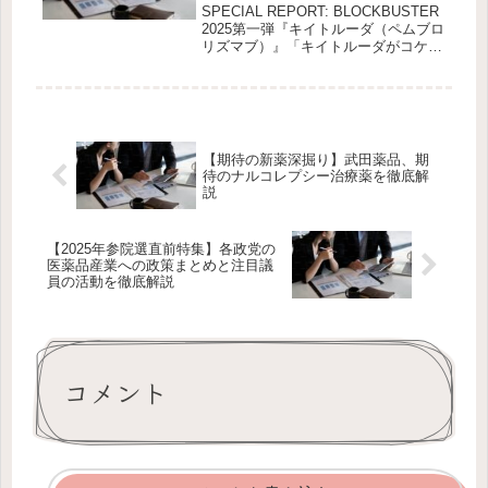
リズマブ）』
SPECIAL REPORT: BLOCKBUSTER
2025第一弾『キイトルーダ（ペムブロ
リズマブ）』「キイトルーダがコケた
ら、オンコロジー市場が止まる」現役
MRとして、あるいは業界を俯瞰する
一人として、今この製品を語らずに
2025年の...
【期待の新薬深掘り】武田薬品、期
待のナルコレプシー治療薬を徹底解
説
【2025年参院選直前特集】各政党の
医薬品産業への政策まとめと注目議
員の活動を徹底解説
コメント