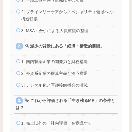
1. 早期退職を伴う組織改革の加速
2. プライマリーケアからスペシャリティ領域への
構造転換
3. M&A・合併による人員重複の整理
🔍 減少の背景にある「経済・構造的要因」
1. 国内製薬企業の開発力と財務構造
2. 外資系企業の採算主義と拠点撤退
3. デジタル化と医師接触機会の激減
💡 これから評価される「生き残るMR」の条件と
は？
1. 売上以外の「社内評価」を意識する