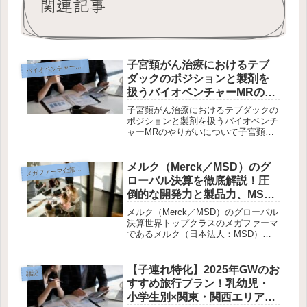
関連記事
子宮頚がん治療におけるテブ
イオベンチャー企業研究
バ
ダックのポジションと製剤を
扱うバイオベンチャーMRのや
りがいについて
子宮頚がん治療におけるテブダックの
ポジションと製剤を扱うバイオベンチ
ャーMRのやりがいについて子宮頚が
ん（Cervical Cancer）の現状と治療の
課題✅ 日本・世界における子宮頚がん
患者数• 日本：毎年約1万5,000人が新
メルク（Merck／MSD）のグ
メ
ガファーマ企業研究
たに子宮頚...
ローバル決算を徹底解説！圧
倒的な開発力と製品力、MSD
の国内での拡大の可能性
メルク（Merck／MSD）のグローバル
決算世界トップクラスのメガファーマ
であるメルク（日本法人：MSD）。
2025年決算では、同社の「異常なまで
の開発力と製品力」が改めて証明され
ました。単なる売上規模の大きさでは
【子連れ特化】2025年GWのお
雑記
なく、ブロックバスター創出...
すすめ旅行プラン！乳幼児・
小学生別×関東・関西エリア別