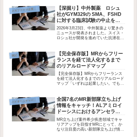
きな影響を与えます。近年、
CGRP（カルシトニン遺伝子関連ペプ
【深掘り】中外製薬 ロシュ
メ
ガファーマ企業研究
チド）をターゲットとした新しい治療
社がGYM329の SMA、FSHD
薬が続々...
に対する臨床試験の中止を判
断！肥満症の第2相試験は継続
2026年3月23日、中外製薬より驚きの
について解説
ニュースが発表されました。スイス・
ロシュ社が開発を進めていた抗潜在型
ミオスタチンスイーピング抗体
「emugrobart（GYM329）」につい
て、脊髄性筋萎縮症（SMA）および
【完全保存版】MRからフリー
雑記
顔面肩甲上腕型筋ジストロ...
ランスを経て法人化するまで
のリアルロードマップ
【完全保存版】MRからフリーランス
を経て法人化するまでのリアルロード
マップ「いずれは起業したい。でも、
いきなり法人はハードルが高い…」そ
う思っていませんか？実は今、多くの
MR経験者がまずは“フリーランス”とし
全国7名のMR新部隊立ち上げ
イオベンチャー転職戦略
バ
て独立し、実績と収入の安定を得て...
情報をキャッチ！ALアミロイ
ドーシスにおけるアンセラミ
マブの価値と転職を成功させ
MR立ち上げ案件希少疾患領域でキャ
るポイントを解説！
リアアップを目指すMRにとって、か
なり注目度の高い新部隊立ち上げ情報
が入ってきました。今回担当する事に