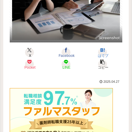
Screenshot
X
Facebook
はてブ
Pocket
LINE
コピー
2025.04.27