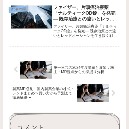
なる製品は、ALアミロイドーシス領
域の後期開発品「アンセラミマブ」で
ファイザー、片頭痛治療薬
希少疾患研究
す。 心疾患領域の新規ポジションと
「ナルティークOD錠」を発売
し...
― 既存治療との違いとレッド
オーシャンを生き抜く戦略 ―
ファイザー、片頭痛治療薬「ナルティ
ークOD錠」を発売― 既存治療との違
いとレッドオーシャンを生き抜く戦略
―2025年12月、ファイザー株式会社
は新たな片頭痛治療薬 「ナルティー
クOD錠75mg（一般名：リメゲパント
硫酸塩水和物）」 を国内...
第一三共の2024年度業績と展望：株
主・MR視点からの深掘り分析
製薬MR必見！国内製薬企業の株式ト
レンドまとめ〜買い方から予測まで
徹底解説〜
コメント