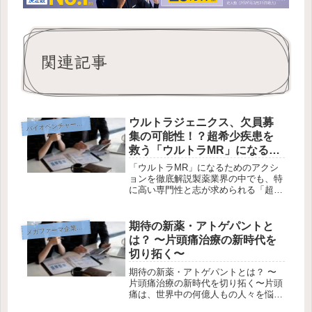
関連記事
ウルトラジェニクス、欠員募
イオベンチャー企業研究
バ
集の可能性！？超希少疾患を
救う「ウルトラMR」になるた
めのアクションを徹底解説
「ウルトラMR」になるためのアクシ
ョンを徹底解説製薬業界の中でも、特
に高い専門性と志が求められる「超希
少疾患（ウルトラ・オーファン）」領
域。そのフロントランナーであるウル
トラジェニクス（Ultragenyx）におい
期待の新薬・アトゲパントと
メ
ガファーマ企業研究
て、エリア欠員に伴う貴重な...
は？ 〜片頭痛治療の新時代を
切り拓く〜
期待の新薬・アトゲパントとは？ 〜
片頭痛治療の新時代を切り拓く〜片頭
痛は、世界中の何億人もの人々を悩ま
せる疾患であり、日常生活や仕事に大