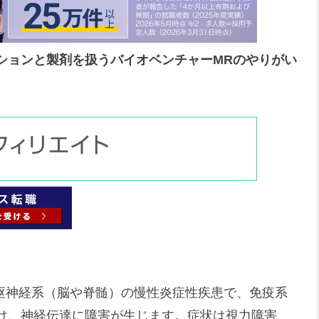
ションと製剤を扱うバイオベンチャーMRのやりがい
 MS）は中枢神経系（脳や脊髄）の慢性炎症性疾患で、免疫系
け、神経伝達に障害が生じます。症状は視力障害、