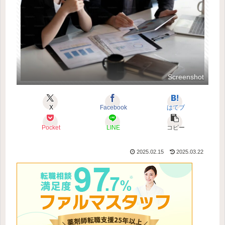
Screenshot
X
Facebook
はてブ
Pocket
LINE
コピー
2025.02.15
2025.03.22