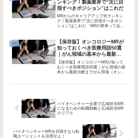
ンキング！製薬業界で“次に目
薬...
指すべきポジション”はこれだ
MRからのキャリアアップ先ランキン
グ！製薬業界で“次に目指すべきポジ
ション”はこれだ「MRの将来ってある
の？」「このまま続けていていいのか
不安…」そんな声が年々増えている
今、“MRからのキャリアアップ”は製薬
【保存版】オンコロジーMRが
製薬
業界において最も注目されているテ...
知っておくべき医療用語50選
｜がん領域の基本から最新治
療まで
【保存版】オンコロジーMRが知って
おくべき医療用語50選｜がん領域の基
本から最新治療までがん領域（オンコ
ロジー）は、医薬品の高度化・専門化
が進み、MRにはより深い知識と専門
用語の理解が求められます。この記事
では、オンコロジーMRとして最低
限...
バイオベンチャー企業で広域担当MR
になるための転職戦略と広域担当MR
のリアル
バイオベンチャーMRを目指すなら転
職エージェントを活用せよ！