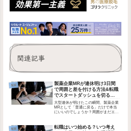
関連記事
製薬企業MRが連休明け3日間
製薬
で周囲と差を付ける方法&転職
でスタートダッシュを切る方
法
大型連休が明けたこの瞬間、製薬企業
MRとして「普通に戻る」だけで本当
にいいのでしょうか？周囲がまだエン
ジンのかかっていない今だからこそ、
動いた者だけが一歩先に出られる—そ
んな3日間が、いま目の前にありま
転職はいつ始める？いつ考え
製薬
す。この記事では、連休明けの3日間