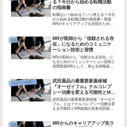
る？今日から始める転職活動
で社...
の指南書
転職はいつ始める？いつ考える？今日
から始める転職活動の指南書～製薬
MRがキャリアアップを目指すための
完全ガイド～2025年の不安定な社会情
勢の中、製薬業界MRが転職を成功さ
せるために今やるべき準備と考え方を
MRが医師から「信頼される存
製薬
徹底解説！年齢に関係なく、自走型
在」になるためのコミュニケ
ビ...
ーション技術と習慣
MRが医師から「信頼される存在」に
なるためのコミュニケーション技術と
習慣製薬MRとして、単なる情報提供
ではなく“人として信頼されるMR”にな
ることが、医師との継続的な関係構築
と成果につながります。本記事では、
武田薬品の最重要新薬候補
メ
ガファーマ企業研究
明日から実践できるコミュニケーシ...
『オーゼイフル』ナルコレプ
シー治療を変える可能性とMR
組織の未来
武田薬品の最重要新薬候補「オーゼイ
フル」とは？ナルコレプシー治療を変
える可能性とMR組織の未来武田薬品
が開発を進めるナルコレプシータイプ
1治療薬「オーゼイフル」は、睡眠医
療の常識を大きく変える可能性を持つ
MRからのキャリアアップ先ラ
製薬
新薬です。これまでナルコレプシーの