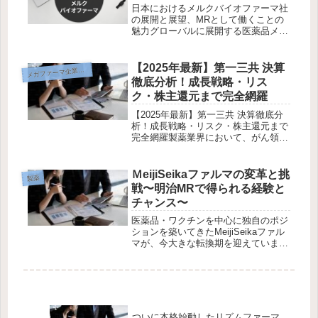
日本におけるメルクバイオファーマ社
の展開と展望、MRとして働くことの
魅力グローバルに展開する医薬品メー
カーの中でも、メルクバイオファーマ
社は高度な科学技術と独自性を持つ製
品群で知られています。本記事では、
【2025年最新】第一三共 決算
メ
ガファーマ企業研究
同社の最近の業績や評価、開発パイプ
徹底分析！成長戦略・リス
ラ...
ク・株主還元まで完全網羅
【2025年最新】第一三共 決算徹底分
析！成長戦略・リスク・株主還元まで
完全網羅製薬業界において、がん領域
を中心に躍進を続ける第一三共
（4568）。2024年度の決算内容と今
後の成長戦略を深掘りし、株主・投資
ＭeijiSeikaファルマの変革と挑
製薬
家にとっての期待とリスクを徹底分...
戦〜明治MRで得られる経験と
チャンス〜
医薬品・ワクチンを中心に独自のポジ
ションを築いてきたMeijiSeikaファル
マが、今大きな転換期を迎えていま
す。2025年6月、KMバイオロジクス
社長である永里敏秋氏が新社長に就任
し、グループ全体で感染症対策や
CDMO分野の強化に踏み出し...
ついに本格始動したリズムファーマ