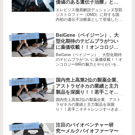
価値のある遺伝子治療」とい
う真実
エレビジス徹底解説デュシェンヌ型筋
ジストロフィー（DMD）に対する国
内初の遺伝子治療薬として登場したエ
レビジス。 販売を担うのは 中外製薬
です。ニュースでは「超高額薬」とい
う側面ばかりが取り上げられがちです
BeiGene（ベイジーン）、大
イオベンチャー企業研究
バ
が、 本質は価格ではなく“治療の価...
型化期待のテビムブラがつい
に薬価収載！！オンコロジー
MRの魅力とやりがいを徹底解
BeiGene（ベイジーン）、大型化期待
説！
のテビムブラがついに薬価収載！！オ
ンコロジーMRの魅力とやりがいを徹
底解説！こんにちは、バイオベンチャ
ーMRかいりです。今回は、オンコロ
ジー領域で急成長を遂げている注目企
国内売上高第2位の製薬企業、
メ
ガファーマ企業研究
業 BeiGene（ベイジーン...
アストラゼネカの業績と主力
製品を深掘り！！若手こそチ
ャレンジすべき企業！
国内売上高第2位の製薬企業、アスト
ラゼネカの業績と主力製品を深掘
り！！若手こそチャレンジすべき企
業！近年、日本国内における製薬業界
で存在感を高めているのが、イギリス
発のグローバル製薬企業「アストラゼ
注目のバイオベンチャー研
イオベンチャー企業研究
バ
ネカ」です。2024年には国内売上高で
究〜メルクバイオファーマ〜
堂々...