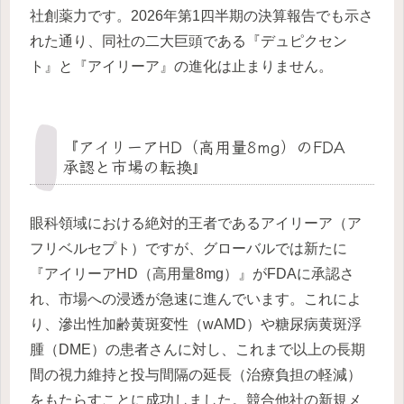
社創薬力です。2026年第1四半期の決算報告でも示さ
れた通り、同社の二大巨頭である『デュピクセン
ト』と『アイリーア』の進化は止まりません。
『アイリーアHD（高用量8mg）のFDA
承認と市場の転換』
眼科領域における絶対的王者であるアイリーア（ア
フリベルセプト）ですが、グローバルでは新たに
『アイリーアHD（高用量8mg）』がFDAに承認さ
れ、市場への浸透が急速に進んでいます。これによ
り、滲出性加齢黄斑変性（wAMD）や糖尿病黄斑浮
腫（DME）の患者さんに対し、これまで以上の長期
間の視力維持と投与間隔の延長（治療負担の軽減）
をもたらすことに成功しました。競合他社の新規メ