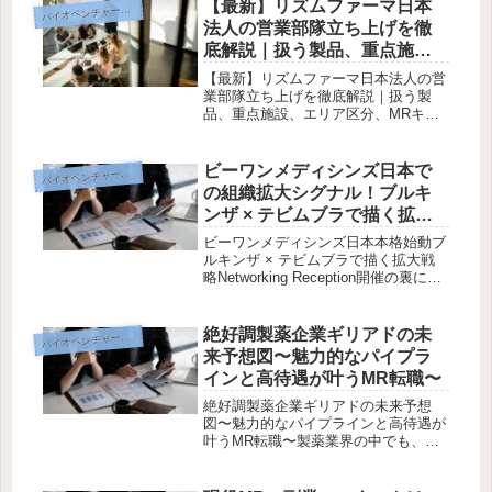
【最新】リズムファーマ日本
イオベンチャー転職戦略
バ
法人の営業部隊立ち上げを徹
底解説｜扱う製品、重点施
設、エリア区分、MRキャリア
【最新】リズムファーマ日本法人の営
価値、待遇予測、内定獲得法
業部隊立ち上げを徹底解説｜扱う製
品、重点施設、エリア区分、MRキャ
まで
リア価値、待遇予測、内定獲得法まで
希少疾患×遺伝性肥満という新たな領
域を武器に、リズムファーマ
ビーワンメディシンズ日本で
イオベンチャー転職戦略
バ
（Rhythm Pharmaceuticals...
の組織拡大シグナル！ブルキ
ンザ × テビムブラで描く拡大
戦略
ビーワンメディシンズ日本本格始動ブ
ルキンザ × テビムブラで描く拡大戦
略Networking Reception開催の裏にあ
る「組織拡大シグナル」を読む※外資
オンコロジーの非公開求人を確認■ な
ぜ今、レセプションパーティーなのか
絶好調製薬企業ギリアドの未
イオベンチャー企業研究
バ
2026年3...
来予想図〜魅力的なパイプラ
インと高待遇が叶うMR転職〜
絶好調製薬企業ギリアドの未来予想
図〜魅力的なパイプラインと高待遇が
叶うMR転職〜製薬業界の中でも、安
定した業績と革新的なパイプラインで
注目を集めているのがギリアド・サイ