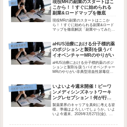
エンシズ（Gilead Sciences）です。
現役MRの副業のスタートはこ
雑記
特に2024年以降、その...
こから！！すぐに始められる
副業&ロードマップを徹底
現役MRの副業のスタートはここか
ら！！すぐに始められる副業&ロード
マップを徹底解説「副業やってみたい
けど、何から始めたらいいのか分から
ない」「営業が忙しくて副業する余裕
なんて…」そんな悩みを抱えるMRの
aHUS治療における分子標的薬
希少疾患研究
あなたへ。実は、今のスキルや環境を
のポジションと製剤を扱うバ
活か...
イオベンチャーMRのやりがい
aHUS治療における分子標的薬のポジ
ションと製剤を扱うバイオベンチャー
MRのやりがい非典型溶血性尿毒症症
候群（atypical Hemolytic Uremic
Syndrome, aHUS） は、稀な疾患であ
りながら命に関わる重篤な病態を...
いよいよ今週末開催！ビーワ
イオベンチャー企業研究
バ
ンメディシンズネットワーキ
ングレセプション！何が行わ
れる？ハイキャリアを目指す
製薬業界のキャリアを真剣に考える皆
オンコロジーMR以外も参加す
様、準備はよろしいでしょうか。いよ
いよ今週末、2026年3月27日(金)、み
べき理由！
なとみらいの「リストランテ アッテ
ィモ」にて、ビーワン・メディシンズ