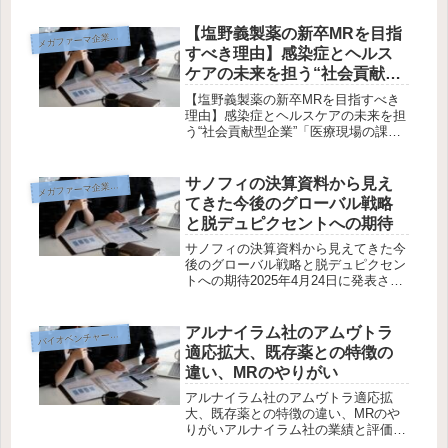
【塩野義製薬の新卒MRを目指
メ
ガファーマ企業研究
すべき理由】感染症とヘルス
ケアの未来を担う“社会貢献型
企業”
【塩野義製薬の新卒MRを目指すべき
理由】感染症とヘルスケアの未来を担
う“社会貢献型企業”「医療現場の課題
に真正面から向き合いたい」「感染
症・公衆衛生分野で社会を守る仕事が
したい」そんな思いを抱く就活生にと
サノフィの決算資料から見え
メ
ガファーマ企業研究
って、塩野義製薬（シオノギ）は非常
てきた今後のグローバル戦略
に...
と脱デュピクセントへの期待
サノフィの決算資料から見えてきた今
後のグローバル戦略と脱デュピクセン
トへの期待2025年4月24日に発表され
たサノフィの第1四半期決算資料か
ら、同社の現状と今後の戦略が浮き彫
りになりました。デュピクセントの好
アルナイラム社のアムヴトラ
イオベンチャー企業研究
バ
調な売上に支えられつつも、サノフ...
適応拡大、既存薬との特徴の
違い、MRのやりがい
アルナイラム社のアムヴトラ適応拡
大、既存薬との特徴の違い、MRのや
りがいアルナイラム社の業績と評価ア
ルナイラム社は、RNA干渉（RNAi）