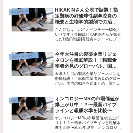
技術のリーディングカンパニーとし
て、希少疾患治療薬の分野で注目を集
HIKAKINさん公表で話題！指
希少疾患研究
めています。同社が開発したRNAi
定難病の好酸球性副鼻腔炎の
医...
概要と生物学的製剤での治
療、MRのやりがいについて
こんにちは！バイオベンチャーMRか
（デュピクセント、ヌーカ
いりです！今回はHIKAKINさんが発表
した好酸球性副鼻腔炎をテーマにブロ
ラ）
グ記事を書きました！好酸球性副鼻腔
炎（Eosinophilic Chronic
Rhinosinusitis with Nasal ...
今年大注目の製薬企業リジェ
イオベンチャー企業研究
バ
ネロンを徹底解説！！転職希
望者必見のグローバル、国内
の動きを総まとめ！
今年大注目の製薬企業リジェネロンを
徹底解説！！転職希望者必見のグロー
バル、国内の動きを総まとめ！近年、
製薬業界でひときわ注目を集めている
のが Regeneron Pharmaceuticals（リ
ジェネロン）。米国発のバイオ医薬品
オンコロジーMRの市場価値が
製薬
企業として...
爆上がり中！？〜最新パイプ
ラインと報酬水準を比較〜
オンコロジーMRの市場価値が爆上が
り中！？〜最新パイプラインと報酬水
準を比較〜2025年現在、オンコロジー
MRの採用ニーズが過去にないほど高