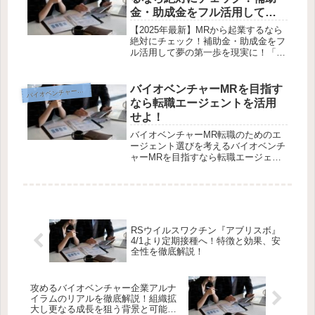
金・助成金をフル活用して夢
の第一歩を現実に！
【2025年最新】MRから起業するなら
絶対にチェック！補助金・助成金をフ
ル活用して夢の第一歩を現実に！「い
つかは自分のビジネスを立ち上げた
い」そう考えているMR（医薬情報担
当者）は、実は年々増えています。営
バイオベンチャーMRを目指す
イオベンチャー転職戦略
バ
業スキル、医療業界の知識、医師や
なら転職エージェントを活用
薬...
せよ！
バイオベンチャーMR転職のためのエ
ージェント選びを考えるバイオベンチ
ャーMRを目指すなら転職エージェン
トを活用せよ！バイオベンチャー企業
は、独自の開発力と最先端の製品で医
療の未来を切り拓く存在です。その一
員として活躍したいと考えるMRの皆
さ...
RSウイルスワクチン『アブリスボ』
4/1より定期接種へ！特徴と効果、安
全性を徹底解説！
攻めるバイオベンチャー企業アルナ
イラムのリアルを徹底解説！組織拡
大し更なる成長を狙う背景と可能性