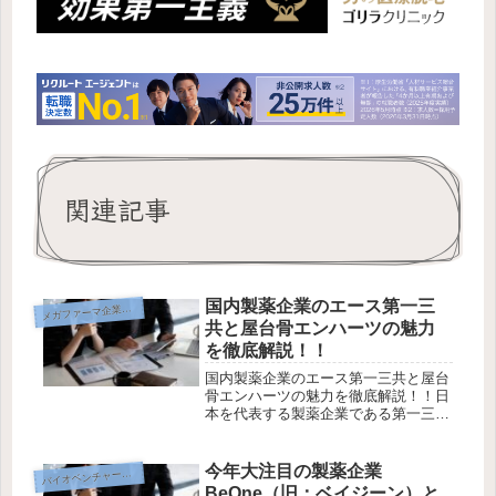
関連記事
国内製薬企業のエース第一三
メ
ガファーマ企業研究
共と屋台骨エンハーツの魅力
を徹底解説！！
国内製薬企業のエース第一三共と屋台
骨エンハーツの魅力を徹底解説！！日
本を代表する製薬企業である第一三
共。革新的な抗体薬物複合体（ADC）
技術を駆使し、世界市場で急成長を遂
げています。本記事では、第一三共の
今年大注目の製薬企業
イオベンチャー企業研究
バ
最新ビジネス戦略から、主力製品「エ
BeOne（旧：ベイジーン）と