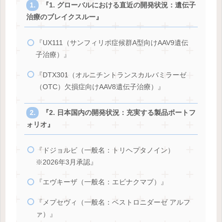
『1. グローバルにおける直近の開発状況：遺伝子
治療のブレイクスルー』
『UX111（サンフィリポ症候群A型向けAAV9遺伝
子治療）』
『DTX301（オルニチントランスカルバミラーゼ
（OTC）欠損症向けAAV8遺伝子治療）』
『2. 日本国内の開発状況：充実する製品ポートフ
ォリオ』
『ドジョルビ（一般名：トリヘプタノイン）
※2026年3月承認』
『エヴキーザ（一般名：エビナクマブ）』
『メプセヴィ（一般名：ベストロニダーゼ アルフ
ァ）』