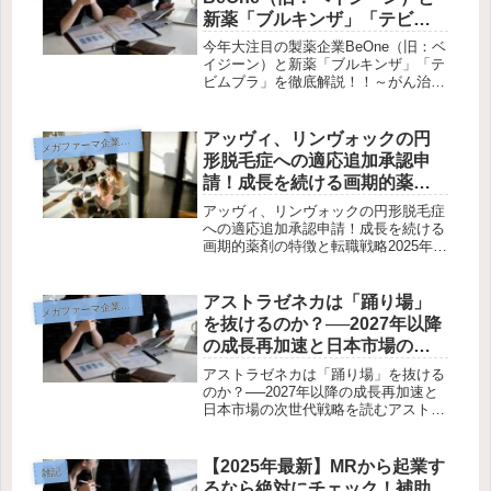
ン...
新薬「ブルキンザ」「テビム
ブラ」を徹底解説！！
今年大注目の製薬企業BeOne（旧：ベ
イジーン）と新薬「ブルキンザ」「テ
ビムブラ」を徹底解説！！～がん治療
の最前線とMRとして働く魅力～はじ
めに2025年、がん治療の分野で急成長
を遂げているグローバルバイオ医薬品
アッヴィ、リンヴォックの円
メ
ガファーマ企業研究
企業「BeOne（旧ベイジー...
形脱毛症への適応追加承認申
請！成長を続ける画期的薬剤
の特徴と転職戦略
アッヴィ、リンヴォックの円形脱毛症
への適応追加承認申請！成長を続ける
画期的薬剤の特徴と転職戦略2025年、
アッヴィ合同会社はJAK阻害薬 「リ
ンヴォック錠（一般名：ウパダシチニ
ブ水和物）」 について、円形脱毛症
アストラゼネカは「踊り場」
メ
ガファーマ企業研究
を対象とした新たな適応追加の承...
を抜けるのか？──2027年以降
の成長再加速と日本市場の次
世代戦略を読む
アストラゼネカは「踊り場」を抜ける
のか？──2027年以降の成長再加速と
日本市場の次世代戦略を読むアストラ
ゼネカ日本法人が、2027年以降の成長
再加速に向けて大きく舵を切ろうとし
ています。2025年の国内業績はほぼ横
【2025年最新】MRから起業す
雑記
ばい。タグリッソ、フォシ...
るなら絶対にチェック！補助