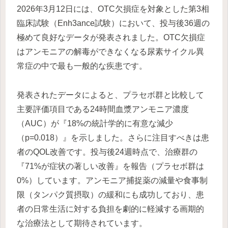
2026年3月12日には、OTC欠損症を対象とした第3相
臨床試験（Enh3ance試験）において、投与後36週の
極めて良好なデータが発表されました。OTC欠損症
はアンモニアの解毒ができなくなる尿素サイクル異
常症の中で最も一般的な疾患です。
発表されたデータによると、プラセボ群と比較して
主要評価項目である24時間血漿アンモニア濃度
（AUC）が『18%の統計学的に有意な減少
（p=0.018）』を示しました。さらに注目すべきは患
者のQOL改善です。投与後24週時点で、治療群の
『71%が症状の著しい改善』を報告（プラセボ群は
0%）しています。アンモニア捕捉薬の減量や食事制
限（タンパク質摂取）の緩和にも成功しており、患
者の日常生活に対する負担を劇的に軽減する画期的
な治療法として期待されています。