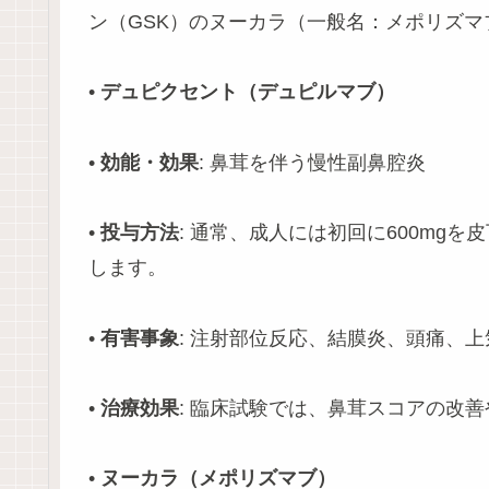
ン（GSK）のヌーカラ（一般名：メポリズ
•
デュピクセント（デュピルマブ）
•
効能・効果
: 鼻茸を伴う慢性副鼻腔炎
•
投与方法
: 通常、成人には初回に600mgを
します。
•
有害事象
: 注射部位反応、結膜炎、頭痛、
•
治療効果
: 臨床試験では、鼻茸スコアの改
•
ヌーカラ（メポリズマブ）