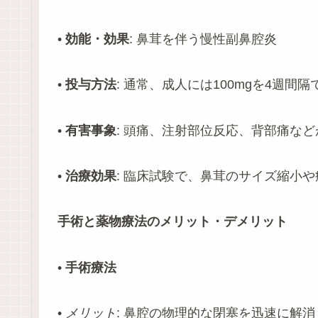
•
効能・効果
: 鼻茸を伴う慢性副鼻腔炎
•
投与方法
: 通常、成人には100mgを4週間
•
有害事象
: 頭痛、注射部位反応、背部痛な
•
治療効果
: 臨床試験で、鼻茸のサイズ縮小
手術と薬物療法のメリット・デメリット
•
手術療法
•
メリット
: 鼻腔の物理的な閉塞を迅速に解