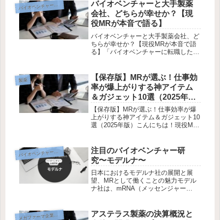
んな3日間が、いま目の前にありま
バイオベンチャーと大手製薬
イオベンチャー転職戦略
バ
す。この記事では、連休明けの3日間
会社、どちらが幸せか？【現
で社...
役MRが本音で語る】
バイオベンチャーと大手製薬会社、ど
ちらが幸せか？【現役MRが本音で語
る】「バイオベンチャーに転職したら
後悔する？」「やっぱり大手製薬のほ
うが安定？」現役MRの私が、リアル
な視点で本音トークしていきます。結
【保存版】MRが選ぶ！仕事効
製薬
論：「どちらが幸せかは、あなたの価
率が爆上がりする神アイテム
値...
＆ガジェット10選（2025年
版）
【保存版】MRが選ぶ！仕事効率が爆
上がりする神アイテム＆ガジェット10
選（2025年版）こんにちは！現役MR
として日々忙しく働いている皆さん、
「もっと効率よく働きたい…」「移動
や資料作成をもっと快適にしたい…」
注目のバイオベンチャー研
イオベンチャー企業研究
バ
そんな悩み、ありませんか？今回...
究〜モデルナ〜
日本におけるモデルナ社の展開と展
望、MRとして働くことの魅力モデル
ナ社は、mRNA（メッセンジャー
RNA）技術を基盤とするバイオ医薬品
のリーダーとして、世界中で注目され
ています。本記事では、モデルナ社の
アステラス製薬の決算概況と
メ
ガファーマ企業研究
最近の業績、社内での評価、開発パイ