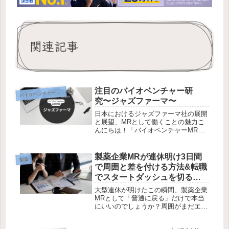
関連記事
注目のバイオベンチャー研
イオベンチャー企業研究
バ
究〜ジャズファーマ〜
日本におけるジャズファーマ社の展開
と展望、MRとして働くことの魅力こ
んにちは！「バイオベンチャーMRか
いりの製薬キャリアブログ」にようこ
そ。今回のテーマは、アイルランドを
拠点とする製薬企業、ジャズファーマ
製薬企業MRが連休明け3日間
製薬
シューティカルズ（以下、ジャズファ
で周囲と差を付ける方法&転職
ー...
でスタートダッシュを切る方
法
大型連休が明けたこの瞬間、製薬企業
MRとして「普通に戻る」だけで本当
にいいのでしょうか？周囲がまだエン
ジンのかかっていない今だからこそ、
動いた者だけが一歩先に出られる—そ