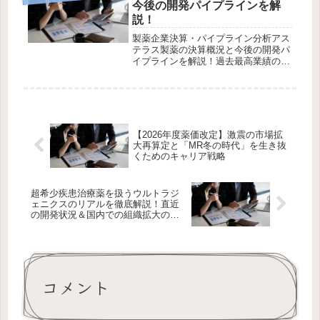
今後の開発パイプラインを解
プラ...
説！
製薬企業決算・パイプライン分析アス
テラス製薬の決算概況と今後の開発パ
イプラインを解説！過去最高業績の裏
側にある「重点戦略製品の成長」と
「XTANDI後を見据えたパイプライン
戦略」アステラス製薬の2025年度決算
は、売上収益・コア営業利益・フ...
【2026年度薬価改定】激震の市場拡
大再算定と「MR冬の時代」を生き抜
くためのキャリア戦略
超希少疾患治療薬を扱うウルトラジ
ェニクスのリアルを徹底解説！直近
の開発状況＆国内での組織拡大の動
きを考察！
コメント