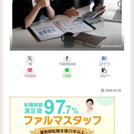
Screenshot
X
Facebook
はてブ
Pocket
LINE
コピー
2026.04.02