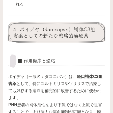
れる
4. ボイデヤ（danicopan）補体C3阻
害薬としての新たな戦略的治療薬
■ 作用機序と適応
ボイデヤ（一般名：ダコニパン）は、
経口補体C3阻
害薬
として、特にユルトミリスやソリリスで治療し
ても残存する溶血を補完的に改善するために使われ
ます。
PNH患者の補体活性をより下流ではなく上流で阻害
することで、より強力な溶血抑制が可能となり、臨