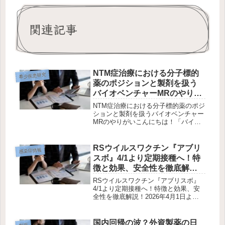
関連記事
NTM症治療における分子標的
希少疾患研究
薬のポジションと製剤を扱う
バイオベンチャーMRのやりが
い
NTM症治療における分子標的薬のポジ
ションと製剤を扱うバイオベンチャー
MRのやりがいこんにちは！「バイオ
ベンチャーMRかいりの製薬キャリア
ブログ」です。今回は非結核性抗酸菌
症（NTM症）に焦点を当て、この疾患
RSウイルスワクチン『アブリ
感染症情報
を治療するための分子標的薬につい...
スボ』4/1より定期接種へ！特
徴と効果、安全性を徹底解
説！
RSウイルスワクチン『アブリスボ』
4/1より定期接種へ！特徴と効果、安
全性を徹底解説！2026年4月1日よ
り、赤ちゃんの命を守るためのRSウ
イルス母子免疫ワクチン『アブリスボ
（ABRYSVO）』が、予防接種法に基
国内回帰の波？外資製薬の日