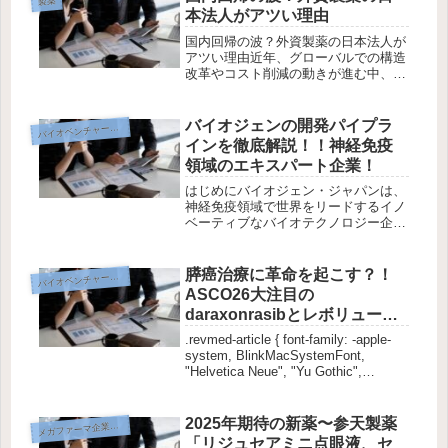
製薬
づく『定期接種』となりました...
本法人がアツい理由
国内回帰の波？外資製薬の日本法人が
アツい理由近年、グローバルでの構造
改革やコスト削減の動きが進む中、外
資系製薬企業における「日本法人の存
在感」が再び注目されています。かつ
ては「本社主導で動きにくい」「突然
バイオジェンの開発パイプラ
イオベンチャー企業研究
バ
のリストラリスクが高い」といったイ
インを徹底解説！！神経免疫
メ...
領域のエキスパート企業！
はじめにバイオジェン・ジャパンは、
神経免疫領域で世界をリードするイノ
ベーティブなバイオテクノロジー企業
です。本記事では、2025年4月1日時
点で国内でPhase 2以降の臨床試験が
進行中のパイプライン品目をそれぞれ
膵癌治療に革命を起こす？！
イオベンチャー企業研究
バ
詳細に分析し、有効性・画期...
ASCO26大注目の
daraxonrasibとレボリューシ
ョンメディシンズの現在と未
.revmed-article { font-family: -apple-
来を徹底解説
system, BlinkMacSystemFont,
"Helvetica Neue", "Yu Gothic",
"YuGothic", "Hiragino K...
2025年期待の新薬〜参天製薬
メ
ガファーマ企業研究
「リジュセアミニ点眼液、セ