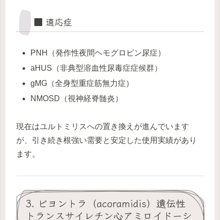
■ 適応症
PNH（発作性夜間ヘモグロビン尿症）
aHUS（非典型溶血性尿毒症症候群）
gMG（全身型重症筋無力症）
NMOSD（視神経脊髄炎）
現在はユルトミリスへの置き換えが進んでいます
が、引き続き根強い需要と安定した使用実績があり
ます。
3. ビヨントラ（acoramidis）遺伝性
トランスサイレチン心アミロイドーシ