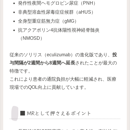
発作性夜間ヘモグロビン尿症（PNH）
非典型溶血性尿毒症症候群（aHUS）
全身型重症筋無力症（gMG）
抗アクアポリン4抗体陽性視神経脊髄炎
（NMOSD）
従来のソリリス（eculizumab）の進化版であり、
投
与間隔が2週間から8週間へ延長
されたことが最大の
特徴です。
これにより患者の通院負担が大幅に軽減され、医療
現場でのQOL向上に貢献しています。
■ MRとして押さえるポイント