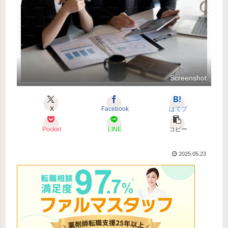
Screenshot
X
Facebook
はてブ
Pocket
LINE
コピー
2025.05.23