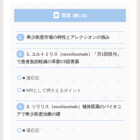
目次
希少疾患市場の特性とアレクシオンの強み
1. ユルトミリス（ravulizumab）「月1回投与」
で患者負担軽減の革新C5阻害薬
■ 適応症
■ MRとして押さえるポイント
2. ソリリス（eculizumab）補体医薬のパイオニ
アで希少疾患治療の礎
■ 適応症