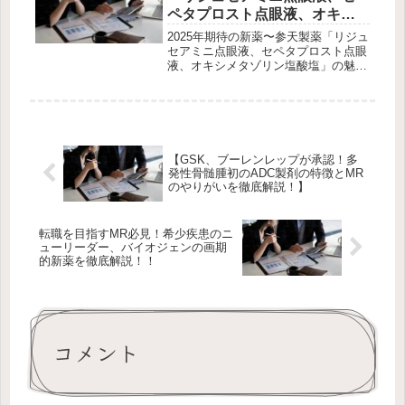
ペタプロスト点眼液、オキシ
メタゾリン塩酸塩」の魅力と
2025年期待の新薬〜参天製薬「リジュ
MRのやりがい〜
セアミニ点眼液、セペタプロスト点眼
液、オキシメタゾリン塩酸塩」の魅力
とMRのやりがい〜こんにちは！「バ
イオベンチャーMRかいりの製薬キャ
リアブログ」にようこそ。今回は、眼
科領域で圧倒的な地位を築く参天製...
【GSK、ブーレンレップが承認！多
発性骨髄腫初のADC製剤の特徴とMR
のやりがいを徹底解説！】
転職を目指すMR必見！希少疾患のニ
ューリーダー、バイオジェンの画期
的新薬を徹底解説！！
コメント