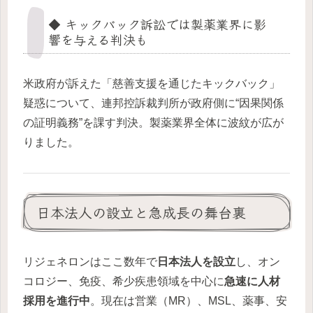
◆ キックバック訴訟では製薬業界に影
響を与える判決も
米政府が訴えた「慈善支援を通じたキックバック」
疑惑について、連邦控訴裁判所が政府側に“因果関係
の証明義務”を課す判決。製薬業界全体に波紋が広が
りました。
日本法人の設立と急成長の舞台裏
リジェネロンはここ数年で
日本法人を設立
し、オン
コロジー、免疫、希少疾患領域を中心に
急速に人材
採用を進行中
。現在は営業（MR）、MSL、薬事、安