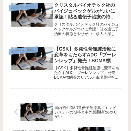
す。しかし、ウルトラジェニクス・ジ
クリスタルバイオテック社の
イオベンチャー企業研究
バ
ャパンのUltraCare Liaison...
バイジュベックゲルがついに
承認！貼る遺伝子治療の特徴
とやりがい、求人の探し方を
クリスタルバイオテック社のバイジュ
アップデート！
ベックゲルがついに承認！貼る遺伝子
治療の特徴とやりがい、求人の探し方
をアップデート！米国ピッツバーグ発
のバイオテック企業 Krystal Biotech
が日本法人「Krystal Biotech Japa...
【GSK】多発性骨髄腫治療に
メ
ガファーマ企業研究
変革をもたらすADC『ブーレ
ンレップ』発売！BCMA標的
薬のリアルと市場展望を徹底
【GSK】多発性骨髄腫治療に変革をも
深掘り
たらすADC『ブーレンレップ』発売！
BCMA標的薬のリアルと市場展望を徹
底深掘り2026年3月18日、待望の国内
初となるBCMA標的ADCが登場。再
発・難治性治療のラストリゾートとな
り得るか？グラクソ・ス...
国内初のDMD遺伝子治療薬「エレビ
ジス」への期待と中外製薬MRのやり
がい