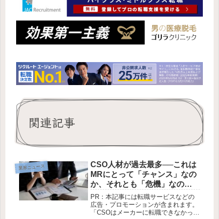
関連記事
CSO人材が過去最多──これは
業界ニュース
MRにとって「チャンス」なの
か、それとも「危機」なの
か？
PR：本記事には転職サービスなどの
広告・プロモーションが含まれます。
「CSOはメーカーに転職できなかった