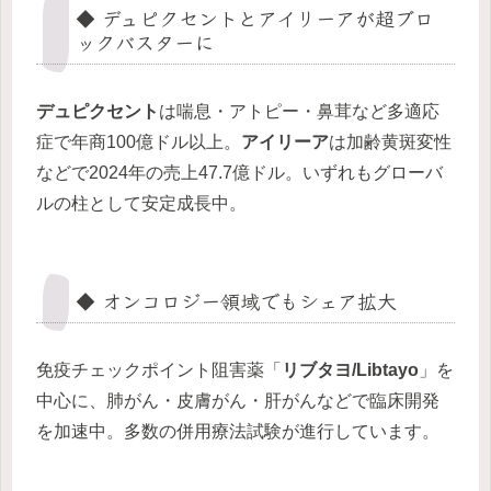
◆ デュピクセントとアイリーアが超ブロ
ックバスターに
デュピクセント
は喘息・アトピー・鼻茸など多適応
症で年商100億ドル以上。
アイリーア
は加齢黄斑変性
などで2024年の売上47.7億ドル。いずれもグローバ
ルの柱として安定成長中。
◆ オンコロジー領域でもシェア拡大
免疫チェックポイント阻害薬「
リブタヨ/Libtayo
」を
中心に、肺がん・皮膚がん・肝がんなどで臨床開発
を加速中。多数の併用療法試験が進行しています。