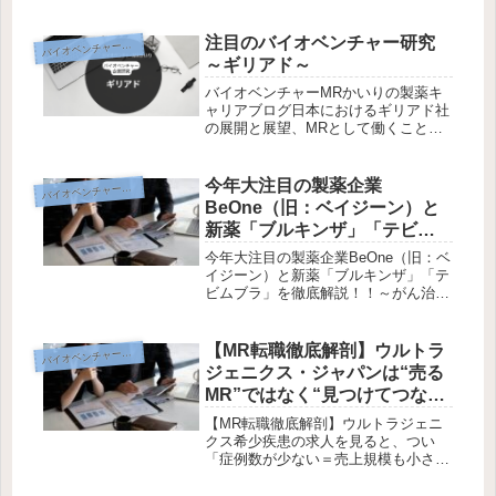
人が行く場所」かつては、そのような
印象を持つMRも少なくありませんで
した。しかし、2026年の製薬業界を見
注目のバイオベンチャー研究
イオベンチャー企業研究
バ
ると、その認識は大きく変わり始...
～ギリアド～
バイオベンチャーMRかいりの製薬キ
ャリアブログ日本におけるギリアド社
の展開と展望、MRとして働くことの
魅力こんにちは、かいりです！今回の
テーマは「ギリアド社」。感染症やが
ん治療薬の分野で世界をリードするギ
今年大注目の製薬企業
イオベンチャー企業研究
バ
リアド社の日本市場への取り組みと、
BeOne（旧：ベイジーン）と
M...
新薬「ブルキンザ」「テビム
ブラ」を徹底解説！！
今年大注目の製薬企業BeOne（旧：ベ
イジーン）と新薬「ブルキンザ」「テ
ビムブラ」を徹底解説！！～がん治療
の最前線とMRとして働く魅力～はじ
めに2025年、がん治療の分野で急成長
を遂げているグローバルバイオ医薬品
【MR転職徹底解剖】ウルトラ
イオベンチャー転職戦略
バ
企業「BeOne（旧ベイジー...
ジェニクス・ジャパンは“売る
MR”ではなく“見つけてつなぐ
MR”を求めている｜面接対策
【MR転職徹底解剖】ウルトラジェニ
から入社後の勝ち筋まで完全
クス希少疾患の求人を見ると、つい
「症例数が少ない＝売上規模も小さ
解説
い」「全国で数人しかいない患者さん
にどう営業するのか」と考えがちで